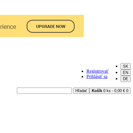
SK
Registrovať
EN
Prihlásiť sa
DE
Hľadať
Košík
0 ks - 0,00 €
0