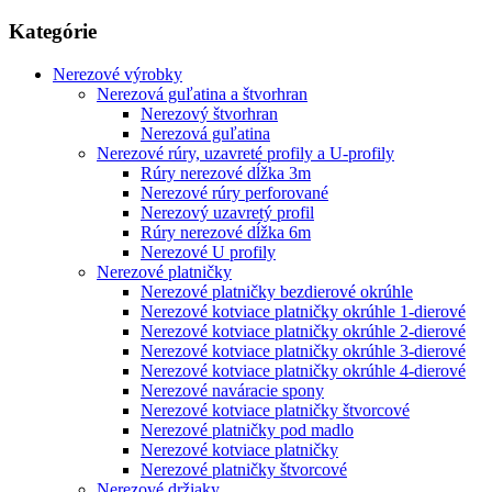
Kategórie
Nerezové výrobky
Nerezová guľatina a štvorhran
Nerezový štvorhran
Nerezová guľatina
Nerezové rúry, uzavreté profily a U-profily
Rúry nerezové dĺžka 3m
Nerezové rúry perforované
Nerezový uzavretý profil
Rúry nerezové dĺžka 6m
Nerezové U profily
Nerezové platničky
Nerezové platničky bezdierové okrúhle
Nerezové kotviace platničky okrúhle 1-dierové
Nerezové kotviace platničky okrúhle 2-dierové
Nerezové kotviace platničky okrúhle 3-dierové
Nerezové kotviace platničky okrúhle 4-dierové
Nerezové naváracie spony
Nerezové kotviace platničky štvorcové
Nerezové platničky pod madlo
Nerezové kotviace platničky
Nerezové platničky štvorcové
Nerezové držiaky