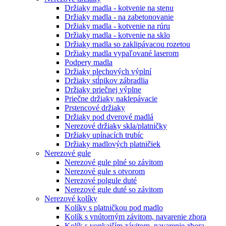
Držiaky madla - kotvenie na stenu
Držiaky madla - na zabetonovanie
Držiaky madla - kotvenie na rúru
Držiaky madla - kotvenie na sklo
Držiaky madla so zaklipávacou rozetou
Držiaky madla vypaľované laserom
Podpery madla
Držiaky plechových výplní
Držiaky stĺpikov zábradlia
Držiaky priečnej výplne
Priečne držiaky naklepávacie
Prstencové držiaky
Držiaky pod dverové madlá
Nerezové držiaky skla/platničky
Držiaky upínacích trubíc
Držiaky madlových platničiek
Nerezové gule
Nerezové gule plné so závitom
Nerezové gule s otvorom
Nerezové polgule duté
Nerezové gule duté so závitom
Nerezové kolíky
Kolíky s platničkou pod madlo
Kolík s vnútorným závitom, navarenie zhora
Kolík s vonkajším závitom, navarenie zhora