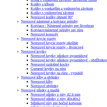
Kolíky s kĺbom
Kolíky s vonkajším a vnútorným závitom
Kolíky s vnútornými závitmi
Nerezové kolíky ohnuté 90°
Nerezové nástenné a kotviace príruby
Kotviace / Nástenné príruby pre štvorhran
Kotviace/nástenné príruby pre rúru
Nerezové konzoly
Nerezové krycie rozety
Nerezové krycie rozety okrúhle
Nerezové krycie rozety - štvorcové
Nerezové krytky
Nerezové krytky stĺpikov pyramídové
Nerezové krytky stĺpikov pyramídové - obdĺžniko
Nerezové ozdobné kocky
Gumené krytky na rúru
Nerezové krytky na rúru - vypuklé
Nerezové kĺby a objímky
Nerezové kĺby
Nerezové objímky
Nerezové stĺpiky a madlá
Nerezové stĺpiky z rúry 42.4 mm
Nerezové stĺpiky z rúry 40x40x2
Stĺpikové rúry pre bočné kotvenie