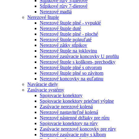
Stĺpikové rúry 5-dierové
Stĺpikové rúry 7-dierové
Nerezové madlá
Nerezové štuple
Nerezové štuple plné - vypuklé
Nerezové štuple duté
Nerezové štuple plné - ploché
Nerezové štuple polguľaté
Nerezové zátky stĺpikov
Nerezové štuple na joklovinu
Nerezové zasúvacie koncovky U profilu
Nerezové štuple s kolíkom- prechodky
Nerezové štuple plné s otvorom
Nerezové štuple plné so závitom
Nerezové koncovky na guľatinu
Naváracie diely
Zasúvacie systémy
Spojovacie konektory
Spojovacie konektory priečnej výplne
Zasúvacie nerezové kolená
Nerezové nastaviteľné kolená
Nerezové nástenné držiaky pre rúru
Spojovacie konektory na rúry
Zasúvacie nerezové koncovky pre rúry
Nerezové zasúvacie rohy s kĺbom