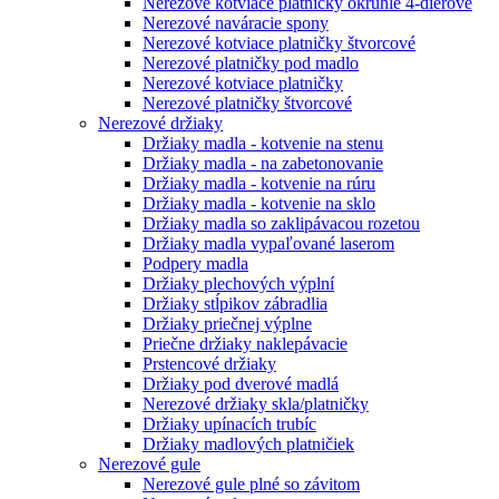
Nerezové kotviace platničky okrúhle 4-dierové
Nerezové naváracie spony
Nerezové kotviace platničky štvorcové
Nerezové platničky pod madlo
Nerezové kotviace platničky
Nerezové platničky štvorcové
Nerezové držiaky
Držiaky madla - kotvenie na stenu
Držiaky madla - na zabetonovanie
Držiaky madla - kotvenie na rúru
Držiaky madla - kotvenie na sklo
Držiaky madla so zaklipávacou rozetou
Držiaky madla vypaľované laserom
Podpery madla
Držiaky plechových výplní
Držiaky stĺpikov zábradlia
Držiaky priečnej výplne
Priečne držiaky naklepávacie
Prstencové držiaky
Držiaky pod dverové madlá
Nerezové držiaky skla/platničky
Držiaky upínacích trubíc
Držiaky madlových platničiek
Nerezové gule
Nerezové gule plné so závitom