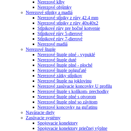
Nerezové kĺby
Nerezové objímky
Nerezové stĺpiky a madlá
Nerezové stĺpiky z rúry 42.4 mm
Nerezové stĺpiky z rúry 40x40x2
Stĺpikové rúry pre bočné kotvenie
Stĺpikové rúry 5-dierové
Stĺpikové rúry 7-dierové
Nerezové madlá
Nerezové štuple
Nerezové štuple plné - vypuklé
Nerezové štuple duté
Nerezové štuple plné - ploché
Nerezové štuple polguľaté
Nerezové zátky stĺpikov
Nerezové štuple na joklovinu
Nerezové zasúvacie koncovky U profilu
Nerezové štuple s kolíkom- prechodky
Nerezové štuple plné s otvorom
Nerezové štuple plné so závitom
Nerezové koncovky na guľatinu
Naváracie diely
Zasúvacie systémy
Spojovacie konektory
Spojovacie konektory priečnej výplne