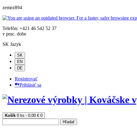
zemez894
Telefón: +421 46 542 52 37
v prac. dobe
SK
Jazyk
SK
EN
DE
Registrovať
Prihlásiť sa
Košík
0 ks - 0,00 €
0
Hľadať