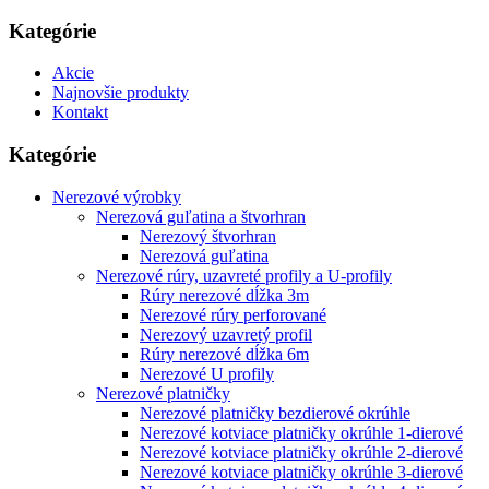
Kategórie
Akcie
Najnovšie produkty
Kontakt
Kategórie
Nerezové výrobky
Nerezová guľatina a štvorhran
Nerezový štvorhran
Nerezová guľatina
Nerezové rúry, uzavreté profily a U-profily
Rúry nerezové dĺžka 3m
Nerezové rúry perforované
Nerezový uzavretý profil
Rúry nerezové dĺžka 6m
Nerezové U profily
Nerezové platničky
Nerezové platničky bezdierové okrúhle
Nerezové kotviace platničky okrúhle 1-dierové
Nerezové kotviace platničky okrúhle 2-dierové
Nerezové kotviace platničky okrúhle 3-dierové