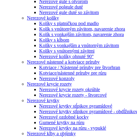
Nerezové gule s otvorom
Nerezové polgule duté
Nerezové gule duté so závitom
Nerezové kolíky
Kolíky s platničkou pod madlo
Kolík s vnútorným závitom, navarenie zhora
Kolík s vonkajším závitom, navarenie zhora
Kolíky s kĺbom
Kolíky s vonkajším a vnútorným závitom
Kolíky s vnútornými závitmi
Nerezové kolíky ohnuté 90°
Nerezové nástenné a kotviace príruby
Kotviace / Nástenné príruby pre štvorhran
Kotviace/nástenné príruby pre rúru
Nerezové konzoly
Nerezové krycie rozety
Nerezové krycie rozety okrúhle
Nerezové krycie rozety - štvorcové
Nerezové krytky
Nerezové krytky stĺpikov pyramídové
Nerezové krytky stĺpikov pyramídové - obdĺžniko
Nerezové ozdobné kocky
Gumené krytky na rúru
Nerezové krytky na rúru - vypuklé
Nerezové kĺby a objímky