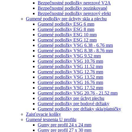
Bezpečnostné podložky nerezové V2A
Bezpečnostné podložky pozinkované
Bezpečnostné podložky nerezový efekt
Gumené podložky pre úchyty skla a plechu
Gumené podložky ESG 6 mm
Gumené podložky ESG 8 mm
Gumené podložky ESG 10 mm
Gumené podložky ESG 12 mm
Gumené podložky VSG 6.38 - 6.76 mm
Gumené podložky VSG 8.38 - 8.76 mm
Gumené podložky VSG 9.52 mm
Gumené podložky VSG 10.76 mm
Gumené podložky VSG 11.52 mm
Gumené podložky VSG 12.76 mm
Gumené podložky VSG 13.52 mm
Gumené podložky VSG 16.76 mm
Gumené podložky VSG 17.52 mm
Gumené podložky VSG 20.76 - 21.52 mm
Gumené podložky pre úchyt plechu
Gumené podložky pre bodové držiaky
Gumené podložky pre držiaky skla/platničky
Zaisťovacie kolíky
Gumené tesnenia U profilu
Gumy pre profil 24 x 24 mm
Gumy pre profil 27 x 30 mm