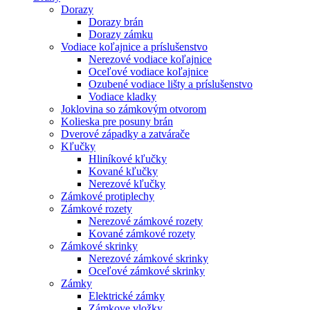
Dorazy
Dorazy brán
Dorazy zámku
Vodiace koľajnice a príslušenstvo
Nerezové vodiace koľajnice
Oceľové vodiace koľajnice
Ozubené vodiace lišty a príslušenstvo
Vodiace kladky
Joklovina so zámkovým otvorom
Kolieska pre posuny brán
Dverové západky a zatvárače
Kľučky
Hliníkové kľučky
Kované kľučky
Nerezové kľučky
Zámkové protiplechy
Zámkové rozety
Nerezové zámkové rozety
Kované zámkové rozety
Zámkové skrinky
Nerezové zámkové skrinky
Oceľové zámkové skrinky
Zámky
Elektrické zámky
Zámkove vložky