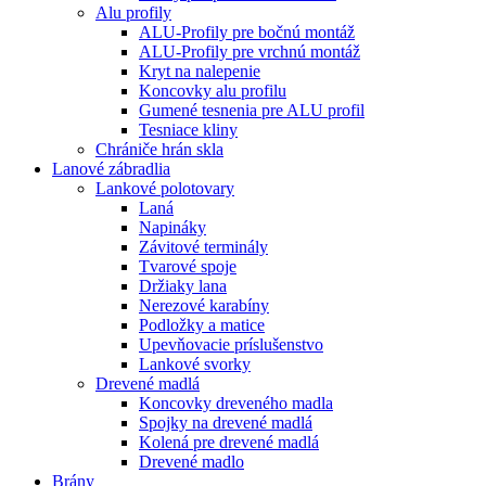
Alu profily
ALU-Profily pre bočnú montáž
ALU-Profily pre vrchnú montáž
Kryt na nalepenie
Koncovky alu profilu
Gumené tesnenia pre ALU profil
Tesniace kliny
Chrániče hrán skla
Lanové zábradlia
Lankové polotovary
Laná
Napináky
Závitové terminály
Tvarové spoje
Držiaky lana
Nerezové karabíny
Podložky a matice
Upevňovacie príslušenstvo
Lankové svorky
Drevené madlá
Koncovky dreveného madla
Spojky na drevené madlá
Kolená pre drevené madlá
Drevené madlo
Brány