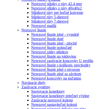
Nerezové stĺpiky z rúry 42.4 mm
Nerezové stĺpiky z rúry 40x40x2
Stĺpikové rúry pre bočné kotvenie
Stĺpikové rúry 5-dierové
Stĺpikové rúry 7-dierové
Nerezové madlá
Nerezové štuple
Nerezové štuple plné - vypuklé
Nerezové štuple duté
Nerezové štuple plné - ploché
Nerezové štuple polguľaté
Nerezové zátky stĺpikov
Nerezové štuple na joklovinu
Nerezové zasúvacie koncovky U profilu
Nerezové štuple s kolíkom- prechodky
Nerezové štuple plné s otvorom
Nerezové štuple plné so závitom
Nerezové koncovky na guľatinu
Naváracie diely
Zasúvacie systémy
Spojovacie konektory
Spojovacie konektory priečnej výplne
Zasúvacie nerezové kolená
Nerezové nastaviteľné kolená
Nerezové nástenné držiaky pre rúru