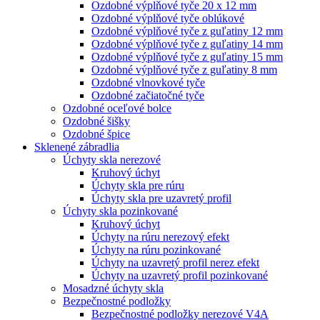
Ozdobné výplňové tyče 20 x 12 mm
Ozdobné výplňové tyče oblúkové
Ozdobné výplňové tyče z guľatiny 12 mm
Ozdobné výplňové tyče z guľatiny 14 mm
Ozdobné výplňové tyče z guľatiny 15 mm
Ozdobné výplňové tyče z guľatiny 8 mm
Ozdobné vlnovkové tyče
Ozdobné začiatočné tyče
Ozdobné oceľové bolce
Ozdobné šišky
Ozdobné špice
Sklenené zábradlia
Úchyty skla nerezové
Kruhový úchyt
Úchyty skla pre rúru
Úchyty skla pre uzavretý profil
Úchyty skla pozinkované
Kruhový úchyt
Úchyty na rúru nerezový efekt
Úchyty na rúru pozinkované
Úchyty na uzavretý profil nerez efekt
Úchyty na uzavretý profil pozinkované
Mosadzné úchyty skla
Bezpečnostné podložky
Bezpečnostné podložky nerezové V4A