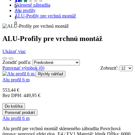
2
Sklenené zábradlia
0
Alu profily
ALU-Profily pre vrchnú montáž
1
0
ALU-Profily pre vrchnú montáž
Ukázať viac
Zoradiť podľa:
Porovnať výrobok (0)
Zobraziť:
Rýchly náhľad
Alu profil 6 m
553,44 €
Bez DPH: 449,95 €
Do košíka
Porovnať produkt
Alu profil 6 m
Alu profil pre vrchnú montáž skleneného zábradlia Povrchová
úprava: nerezový efekt elox. E4 / EV1 Materiál: hliník Dĺžka: 6000