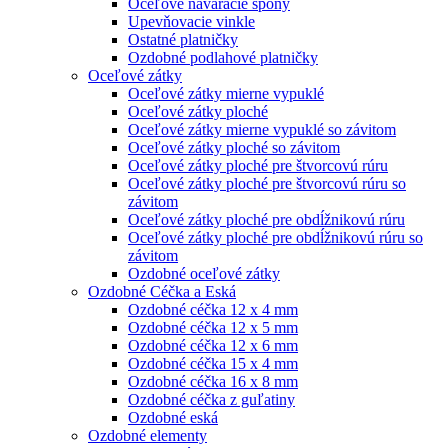
Oceľové naváracie spony
Upevňovacie vinkle
Ostatné platničky
Ozdobné podlahové platničky
Oceľové zátky
Oceľové zátky mierne vypuklé
Oceľové zátky ploché
Oceľové zátky mierne vypuklé so závitom
Oceľové zátky ploché so závitom
Oceľové zátky ploché pre štvorcovú rúru
Oceľové zátky ploché pre štvorcovú rúru so
závitom
Oceľové zátky ploché pre obdĺžnikovú rúru
Oceľové zátky ploché pre obdĺžnikovú rúru so
závitom
Ozdobné oceľové zátky
Ozdobné Céčka a Eská
Ozdobné céčka 12 x 4 mm
Ozdobné céčka 12 x 5 mm
Ozdobné céčka 12 x 6 mm
Ozdobné céčka 15 x 4 mm
Ozdobné céčka 16 x 8 mm
Ozdobné céčka z guľatiny
Ozdobné eská
Ozdobné elementy