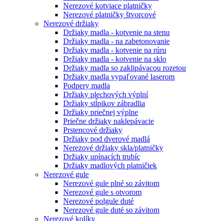
Nerezové kotviace platničky
Nerezové platničky štvorcové
Nerezové držiaky
Držiaky madla - kotvenie na stenu
Držiaky madla - na zabetonovanie
Držiaky madla - kotvenie na rúru
Držiaky madla - kotvenie na sklo
Držiaky madla so zaklipávacou rozetou
Držiaky madla vypaľované laserom
Podpery madla
Držiaky plechových výplní
Držiaky stĺpikov zábradlia
Držiaky priečnej výplne
Priečne držiaky naklepávacie
Prstencové držiaky
Držiaky pod dverové madlá
Nerezové držiaky skla/platničky
Držiaky upínacích trubíc
Držiaky madlových platničiek
Nerezové gule
Nerezové gule plné so závitom
Nerezové gule s otvorom
Nerezové polgule duté
Nerezové gule duté so závitom
Nerezové kolíky