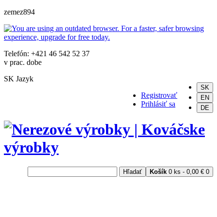
zemez894
Telefón: +421 46 542 52 37
v prac. dobe
SK
Jazyk
SK
Registrovať
EN
Prihlásiť sa
DE
Hľadať
Košík
0 ks - 0,00 €
0