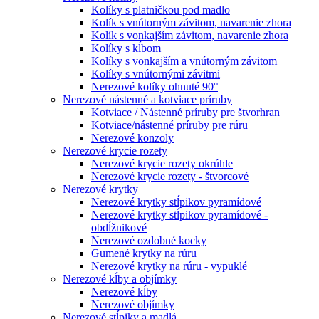
Kolíky s platničkou pod madlo
Kolík s vnútorným závitom, navarenie zhora
Kolík s vonkajším závitom, navarenie zhora
Kolíky s kĺbom
Kolíky s vonkajším a vnútorným závitom
Kolíky s vnútornými závitmi
Nerezové kolíky ohnuté 90°
Nerezové nástenné a kotviace príruby
Kotviace / Nástenné príruby pre štvorhran
Kotviace/nástenné príruby pre rúru
Nerezové konzoly
Nerezové krycie rozety
Nerezové krycie rozety okrúhle
Nerezové krycie rozety - štvorcové
Nerezové krytky
Nerezové krytky stĺpikov pyramídové
Nerezové krytky stĺpikov pyramídové -
obdĺžnikové
Nerezové ozdobné kocky
Gumené krytky na rúru
Nerezové krytky na rúru - vypuklé
Nerezové kĺby a objímky
Nerezové kĺby
Nerezové objímky
Nerezové stĺpiky a madlá