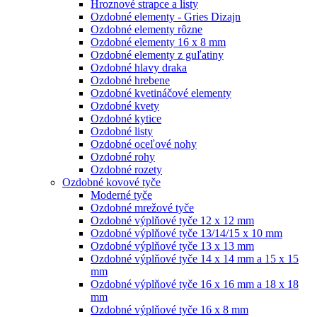
Hroznové strapce a listy
Ozdobné elementy - Gries Dizajn
Ozdobné elementy rôzne
Ozdobné elementy 16 x 8 mm
Ozdobné elementy z guľatiny
Ozdobné hlavy draka
Ozdobné hrebene
Ozdobné kvetináčové elementy
Ozdobné kvety
Ozdobné kytice
Ozdobné listy
Ozdobné oceľové nohy
Ozdobné rohy
Ozdobné rozety
Ozdobné kovové tyče
Moderné tyče
Ozdobné mrežové tyče
Ozdobné výplňové tyče 12 x 12 mm
Ozdobné výplňové tyče 13/14/15 x 10 mm
Ozdobné výplňové tyče 13 x 13 mm
Ozdobné výplňové tyče 14 x 14 mm a 15 x 15
mm
Ozdobné výplňové tyče 16 x 16 mm a 18 x 18
mm
Ozdobné výplňové tyče 16 x 8 mm