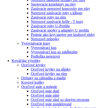
Spojovacie konektory na rúry
Zasúvacie nerezové koncovky pre rúry
Nerezové zasúvacie rohy s kĺbom
Zasúvacie rohy na rúru
Nerezové zasúvacie kríže - T kusy
Zasúvacie rohy U-Profilu
Zasúvacie spojky a adaptéry U profilu
Prstene ako kryt spojov pre kruhové rúrky
Nerezové prípojky
Vyrovnávacie kusy
Vyrovnávací kus
Vyrovnávací kus so zahĺbením
Podložka nerezová
Kováčske výrobky
Oceľové krytky
Oceľové krytky na stĺpiky
Oceľové krytky na rúru
Držiaky na zábradlia a madlá
Kovové kolíky
Oceľové gule a polgule
Oceľové gule duté
Oceľové gule plné
Oceľové gule plné so slepým otvorom
Oceľové gule poniklované