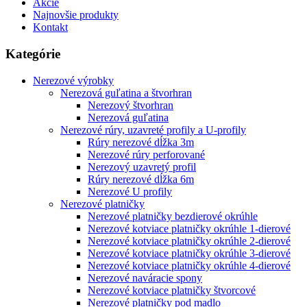
Akcie
Najnovšie produkty
Kontakt
Kategórie
Nerezové výrobky
Nerezová guľatina a štvorhran
Nerezový štvorhran
Nerezová guľatina
Nerezové rúry, uzavreté profily a U-profily
Rúry nerezové dĺžka 3m
Nerezové rúry perforované
Nerezový uzavretý profil
Rúry nerezové dĺžka 6m
Nerezové U profily
Nerezové platničky
Nerezové platničky bezdierové okrúhle
Nerezové kotviace platničky okrúhle 1-dierové
Nerezové kotviace platničky okrúhle 2-dierové
Nerezové kotviace platničky okrúhle 3-dierové
Nerezové kotviace platničky okrúhle 4-dierové
Nerezové naváracie spony
Nerezové kotviace platničky štvorcové
Nerezové platničky pod madlo