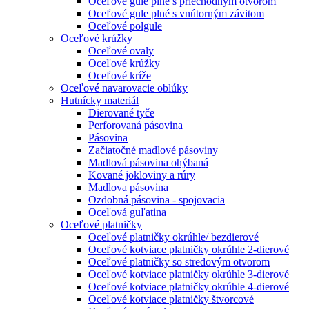
Oceľové gule plné s priechodným otvorom
Oceľové gule plné s vnútorným závitom
Oceľové polgule
Oceľové krúžky
Oceľové ovaly
Oceľové krúžky
Oceľové kríže
Oceľové navarovacie oblúky
Hutnícky materiál
Dierované tyče
Perforovaná pásovina
Pásovina
Začiatočné madlové pásoviny
Madlová pásovina ohýbaná
Kované jokloviny a rúry
Madlova pásovina
Ozdobná pásovina - spojovacia
Oceľová guľatina
Oceľové platničky
Oceľové platničky okrúhle/ bezdierové
Oceľové kotviace platničky okrúhle 2-dierové
Oceľové platničky so stredovým otvorom
Oceľové kotviace platničky okrúhle 3-dierové
Oceľové kotviace platničky okrúhle 4-dierové
Oceľové kotviace platničky štvorcové