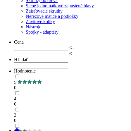
Skrutky do dreva
Slepé jednomatkové zapustené hlavy
Zaisťovacie skrutky
Nerezové matice a podložky
Závitové kolíky
Nástroje
Spojky - adaptéry
Cena
€ -
€
Hľadať
Hodnotenie
5
0
4
0
3
0