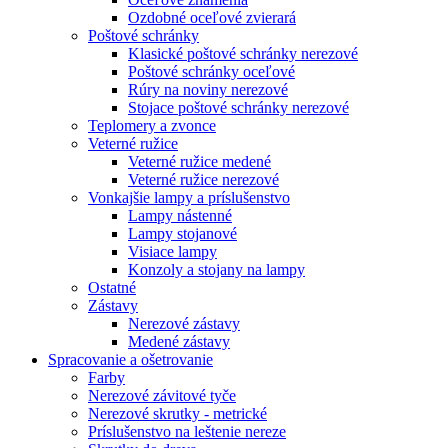
Ozdobné oceľové zvierará
Poštové schránky
Klasické poštové schránky nerezové
Poštové schránky oceľové
Rúry na noviny nerezové
Stojace poštové schránky nerezové
Teplomery a zvonce
Veterné ružice
Veterné ružice medené
Veterné ružice nerezové
Vonkajšie lampy a príslušenstvo
Lampy nástenné
Lampy stojanové
Visiace lampy
Konzoly a stojany na lampy
Ostatné
Zástavy
Nerezové zástavy
Medené zástavy
Spracovanie a ošetrovanie
Farby
Nerezové závitové tyče
Nerezové skrutky - metrické
Príslušenstvo na leštenie nereze