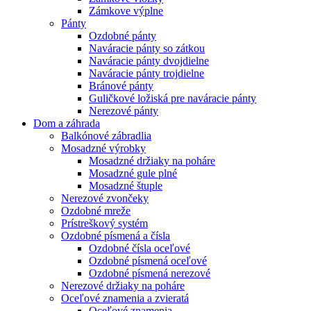
Zámkove výplne
Pánty
Ozdobné pánty
Naváracie pánty so zátkou
Naváracie pánty dvojdielne
Naváracie pánty trojdielne
Bránové pánty
Guličkové ložiská pre naváracie pánty
Nerezové pánty
Dom a záhrada
Balkónové zábradlia
Mosadzné výrobky
Mosadzné držiaky na poháre
Mosadzné gule plné
Mosadzné štuple
Nerezové zvončeky
Ozdobné mreže
Prístreškový systém
Ozdobné písmená a čísla
Ozdobné čísla oceľové
Ozdobné písmená oceľové
Ozdobné písmená nerezové
Nerezové držiaky na poháre
Oceľové znamenia a zvieratá
Oceľové znamenia