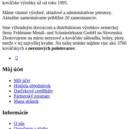
kováčske výrobky už od roku 1995.
Máme vlastné výrobné, skladové a administratívne priestory.
Aktuálne zamestnávame približne 20 zamestnancov.
Sme výhradným dovozcom a distribútorom výrobkov nemeckej
firmy Feldmann Metall- und Schmiedekunst GmbH na Slovensku.
Zhotovujeme na mieru nerezové a kováčske zábradlia, brány, ploty,
mreže v tej najvyššej kvalite. Na našej stránke nájdete viac ako 3700
kováčskych a
nerezových polotovarov
.
Môj účet
Môj účet
História objednávok
Darčekové certifikáty
Partnerský program
Mapa stránok
Informácie
O nás
Doručenie a platba