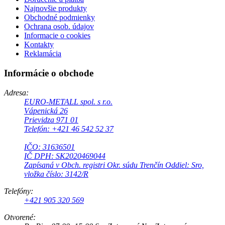
Najnovšie produkty
Obchodné podmienky
Ochrana osob. údajov
Informacie o cookies
Kontakty
Reklamácia
Informácie o obchode
Adresa:
EURO-METALL spol. s r.o.
Vápenická 26
Prievidza 971 01
Telefón: +421 46 542 52 37
IČO: 31636501
IČ DPH: SK2020469044
Zapísaná v Obch. registri Okr. súdu Trenčín Oddiel: Sro,
vložka číslo: 3142/R
Telefóny:
+421 905 320 569
Otvorené: