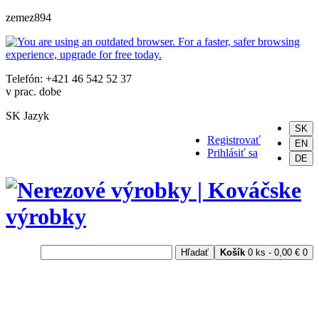
zemez894
Telefón: +421 46 542 52 37
v prac. dobe
SK
Jazyk
SK
Registrovať
EN
Prihlásiť sa
DE
Hľadať
Košík
0 ks - 0,00 €
0