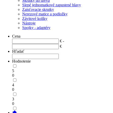
Skrutky do dreva
Slepé jednomatkové zapustené hlavy
Zaisťovacie skrutky
Nerezové matice a podložky
Závitové kolíky
Nástroje
Spojky - adaptéry
Cena
€ -
€
Hľadať
Hodnotenie
5
0
4
0
3
0