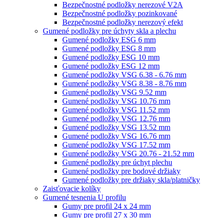
Bezpečnostné podložky nerezové V2A
Bezpečnostné podložky pozinkované
Bezpečnostné podložky nerezový efekt
Gumené podložky pre úchyty skla a plechu
Gumené podložky ESG 6 mm
Gumené podložky ESG 8 mm
Gumené podložky ESG 10 mm
Gumené podložky ESG 12 mm
Gumené podložky VSG 6.38 - 6.76 mm
Gumené podložky VSG 8.38 - 8.76 mm
Gumené podložky VSG 9.52 mm
Gumené podložky VSG 10.76 mm
Gumené podložky VSG 11.52 mm
Gumené podložky VSG 12.76 mm
Gumené podložky VSG 13.52 mm
Gumené podložky VSG 16.76 mm
Gumené podložky VSG 17.52 mm
Gumené podložky VSG 20.76 - 21.52 mm
Gumené podložky pre úchyt plechu
Gumené podložky pre bodové držiaky
Gumené podložky pre držiaky skla/platničky
Zaisťovacie kolíky
Gumené tesnenia U profilu
Gumy pre profil 24 x 24 mm
Gumy pre profil 27 x 30 mm