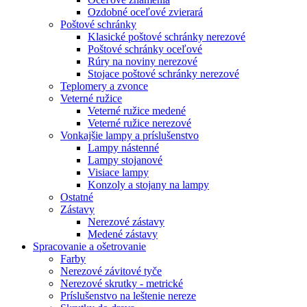
Ozdobné oceľové zvierará
Poštové schránky
Klasické poštové schránky nerezové
Poštové schránky oceľové
Rúry na noviny nerezové
Stojace poštové schránky nerezové
Teplomery a zvonce
Veterné ružice
Veterné ružice medené
Veterné ružice nerezové
Vonkajšie lampy a príslušenstvo
Lampy nástenné
Lampy stojanové
Visiace lampy
Konzoly a stojany na lampy
Ostatné
Zástavy
Nerezové zástavy
Medené zástavy
Spracovanie a ošetrovanie
Farby
Nerezové závitové tyče
Nerezové skrutky - metrické
Príslušenstvo na leštenie nereze