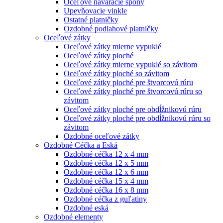
Oceľové naváracie spony
Upevňovacie vinkle
Ostatné platničky
Ozdobné podlahové platničky
Oceľové zátky
Oceľové zátky mierne vypuklé
Oceľové zátky ploché
Oceľové zátky mierne vypuklé so závitom
Oceľové zátky ploché so závitom
Oceľové zátky ploché pre štvorcovú rúru
Oceľové zátky ploché pre štvorcovú rúru so
závitom
Oceľové zátky ploché pre obdĺžnikovú rúru
Oceľové zátky ploché pre obdĺžnikovú rúru so
závitom
Ozdobné oceľové zátky
Ozdobné Céčka a Eská
Ozdobné céčka 12 x 4 mm
Ozdobné céčka 12 x 5 mm
Ozdobné céčka 12 x 6 mm
Ozdobné céčka 15 x 4 mm
Ozdobné céčka 16 x 8 mm
Ozdobné céčka z guľatiny
Ozdobné eská
Ozdobné elementy