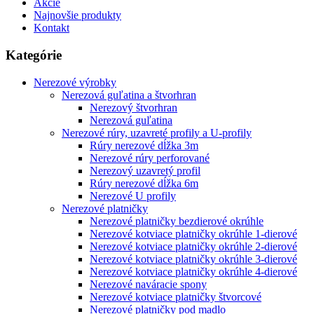
Akcie
Najnovšie produkty
Kontakt
Kategórie
Nerezové výrobky
Nerezová guľatina a štvorhran
Nerezový štvorhran
Nerezová guľatina
Nerezové rúry, uzavreté profily a U-profily
Rúry nerezové dĺžka 3m
Nerezové rúry perforované
Nerezový uzavretý profil
Rúry nerezové dĺžka 6m
Nerezové U profily
Nerezové platničky
Nerezové platničky bezdierové okrúhle
Nerezové kotviace platničky okrúhle 1-dierové
Nerezové kotviace platničky okrúhle 2-dierové
Nerezové kotviace platničky okrúhle 3-dierové
Nerezové kotviace platničky okrúhle 4-dierové
Nerezové naváracie spony
Nerezové kotviace platničky štvorcové
Nerezové platničky pod madlo