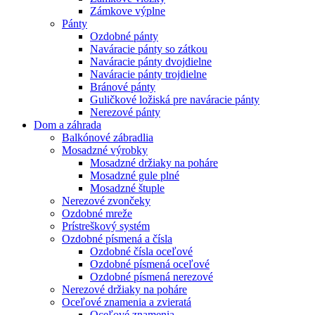
Zámkove výplne
Pánty
Ozdobné pánty
Naváracie pánty so zátkou
Naváracie pánty dvojdielne
Naváracie pánty trojdielne
Bránové pánty
Guličkové ložiská pre naváracie pánty
Nerezové pánty
Dom a záhrada
Balkónové zábradlia
Mosadzné výrobky
Mosadzné držiaky na poháre
Mosadzné gule plné
Mosadzné štuple
Nerezové zvončeky
Ozdobné mreže
Prístreškový systém
Ozdobné písmená a čísla
Ozdobné čísla oceľové
Ozdobné písmená oceľové
Ozdobné písmená nerezové
Nerezové držiaky na poháre
Oceľové znamenia a zvieratá
Oceľové znamenia