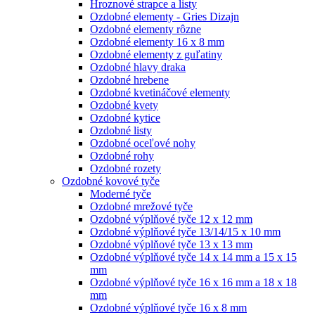
Hroznové strapce a listy
Ozdobné elementy - Gries Dizajn
Ozdobné elementy rôzne
Ozdobné elementy 16 x 8 mm
Ozdobné elementy z guľatiny
Ozdobné hlavy draka
Ozdobné hrebene
Ozdobné kvetináčové elementy
Ozdobné kvety
Ozdobné kytice
Ozdobné listy
Ozdobné oceľové nohy
Ozdobné rohy
Ozdobné rozety
Ozdobné kovové tyče
Moderné tyče
Ozdobné mrežové tyče
Ozdobné výplňové tyče 12 x 12 mm
Ozdobné výplňové tyče 13/14/15 x 10 mm
Ozdobné výplňové tyče 13 x 13 mm
Ozdobné výplňové tyče 14 x 14 mm a 15 x 15
mm
Ozdobné výplňové tyče 16 x 16 mm a 18 x 18
mm
Ozdobné výplňové tyče 16 x 8 mm