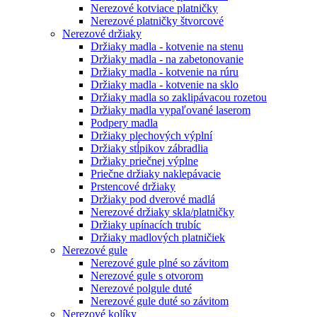
Nerezové kotviace platničky
Nerezové platničky štvorcové
Nerezové držiaky
Držiaky madla - kotvenie na stenu
Držiaky madla - na zabetonovanie
Držiaky madla - kotvenie na rúru
Držiaky madla - kotvenie na sklo
Držiaky madla so zaklipávacou rozetou
Držiaky madla vypaľované laserom
Podpery madla
Držiaky plechových výplní
Držiaky stĺpikov zábradlia
Držiaky priečnej výplne
Priečne držiaky naklepávacie
Prstencové držiaky
Držiaky pod dverové madlá
Nerezové držiaky skla/platničky
Držiaky upínacích trubíc
Držiaky madlových platničiek
Nerezové gule
Nerezové gule plné so závitom
Nerezové gule s otvorom
Nerezové polgule duté
Nerezové gule duté so závitom
Nerezové kolíky