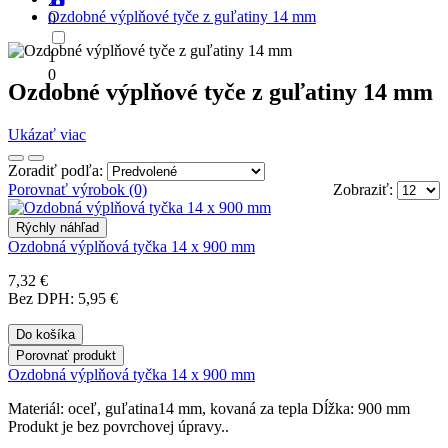
2
Ozdobné výplňové tyče z guľatiny 14 mm
0
1
0
Ozdobné výplňové tyče z guľatiny 14 mm
Ukázať viac
Zoradiť podľa:
Porovnať výrobok (0)
Zobraziť:
Rýchly náhľad
Ozdobná výplňová tyčka 14 x 900 mm
7,32 €
Bez DPH: 5,95 €
Do košíka
Porovnať produkt
Ozdobná výplňová tyčka 14 x 900 mm
Materiál: oceľ, guľatina14 mm, kovaná za tepla Dĺžka: 900 mm
Produkt je bez povrchovej úpravy..