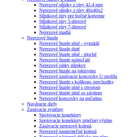
Nerezové stĺpiky z rúry 42.4 mm
Nerezové stĺpiky z rúry 40x40x2
Stĺpikové rúry pre bočné kotvenie
Stĺpikové rúry 5-dierové
Stĺpikové rúry 7-dierové
Nerezové madlá
Nerezové štuple
Nerezové štuple plné - vypuklé
Nerezové štuple duté
Nerezové štuple plné - ploché
Nerezové štuple polguľaté
Nerezové zátky stĺpikov
Nerezové štuple na joklovinu
Nerezové zasúvacie koncovky U profilu
Nerezové štuple s kolíkom- prechodky
Nerezové štuple plné s otvorom
Nerezové štuple plné so závitom
Nerezové koncovky na guľatinu
Naváracie diely
Zasúvacie systémy
Spojovacie konektory
Spojovacie konektory priečnej výplne
Zasúvacie nerezové kolená
Nerezové nastaviteľné kolená
Nerezové nástenné držiaky pre rúru