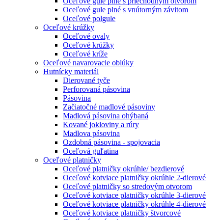
Oceľové gule plné s priechodným otvorom
Oceľové gule plné s vnútorným závitom
Oceľové polgule
Oceľové krúžky
Oceľové ovaly
Oceľové krúžky
Oceľové kríže
Oceľové navarovacie oblúky
Hutnícky materiál
Dierované tyče
Perforovaná pásovina
Pásovina
Začiatočné madlové pásoviny
Madlová pásovina ohýbaná
Kované jokloviny a rúry
Madlova pásovina
Ozdobná pásovina - spojovacia
Oceľová guľatina
Oceľové platničky
Oceľové platničky okrúhle/ bezdierové
Oceľové kotviace platničky okrúhle 2-dierové
Oceľové platničky so stredovým otvorom
Oceľové kotviace platničky okrúhle 3-dierové
Oceľové kotviace platničky okrúhle 4-dierové
Oceľové kotviace platničky štvorcové