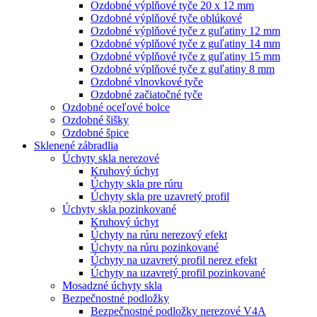
Ozdobné výplňové tyče 20 x 12 mm
Ozdobné výplňové tyče oblúkové
Ozdobné výplňové tyče z guľatiny 12 mm
Ozdobné výplňové tyče z guľatiny 14 mm
Ozdobné výplňové tyče z guľatiny 15 mm
Ozdobné výplňové tyče z guľatiny 8 mm
Ozdobné vlnovkové tyče
Ozdobné začiatočné tyče
Ozdobné oceľové bolce
Ozdobné šišky
Ozdobné špice
Sklenené zábradlia
Úchyty skla nerezové
Kruhový úchyt
Úchyty skla pre rúru
Úchyty skla pre uzavretý profil
Úchyty skla pozinkované
Kruhový úchyt
Úchyty na rúru nerezový efekt
Úchyty na rúru pozinkované
Úchyty na uzavretý profil nerez efekt
Úchyty na uzavretý profil pozinkované
Mosadzné úchyty skla
Bezpečnostné podložky
Bezpečnostné podložky nerezové V4A