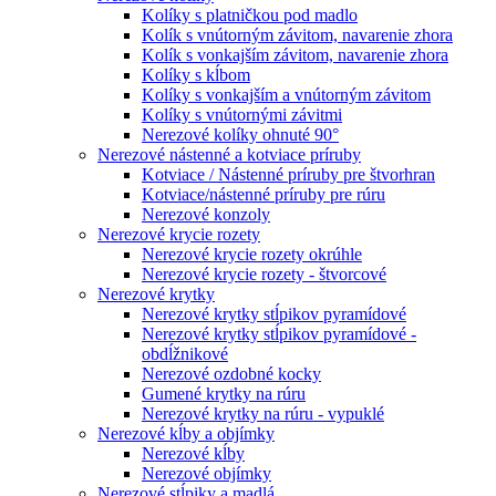
Kolíky s platničkou pod madlo
Kolík s vnútorným závitom, navarenie zhora
Kolík s vonkajším závitom, navarenie zhora
Kolíky s kĺbom
Kolíky s vonkajším a vnútorným závitom
Kolíky s vnútornými závitmi
Nerezové kolíky ohnuté 90°
Nerezové nástenné a kotviace príruby
Kotviace / Nástenné príruby pre štvorhran
Kotviace/nástenné príruby pre rúru
Nerezové konzoly
Nerezové krycie rozety
Nerezové krycie rozety okrúhle
Nerezové krycie rozety - štvorcové
Nerezové krytky
Nerezové krytky stĺpikov pyramídové
Nerezové krytky stĺpikov pyramídové -
obdĺžnikové
Nerezové ozdobné kocky
Gumené krytky na rúru
Nerezové krytky na rúru - vypuklé
Nerezové kĺby a objímky
Nerezové kĺby
Nerezové objímky
Nerezové stĺpiky a madlá