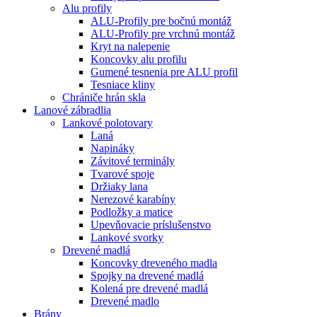
Alu profily
ALU-Profily pre bočnú montáž
ALU-Profily pre vrchnú montáž
Kryt na nalepenie
Koncovky alu profilu
Gumené tesnenia pre ALU profil
Tesniace kliny
Chrániče hrán skla
Lanové zábradlia
Lankové polotovary
Laná
Napináky
Závitové terminály
Tvarové spoje
Držiaky lana
Nerezové karabíny
Podložky a matice
Upevňovacie príslušenstvo
Lankové svorky
Drevené madlá
Koncovky dreveného madla
Spojky na drevené madlá
Kolená pre drevené madlá
Drevené madlo
Brány