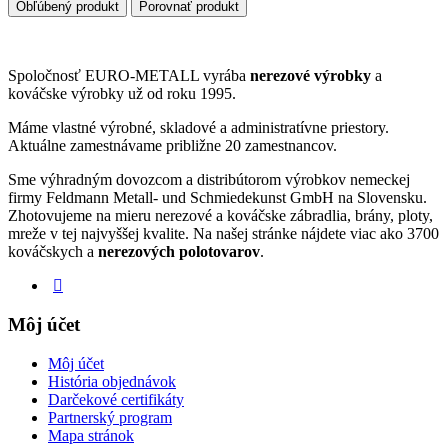
Obľúbený produkt
Porovnať produkt
Spoločnosť EURO-METALL vyrába
nerezové výrobky
a
kováčske výrobky už od roku 1995.
Máme vlastné výrobné, skladové a administratívne priestory.
Aktuálne zamestnávame približne 20 zamestnancov.
Sme výhradným dovozcom a distribútorom výrobkov nemeckej
firmy Feldmann Metall- und Schmiedekunst GmbH na Slovensku.
Zhotovujeme na mieru nerezové a kováčske zábradlia, brány, ploty,
mreže v tej najvyššej kvalite. Na našej stránke nájdete viac ako 3700
kováčskych a
nerezových polotovarov
.
Môj účet
Môj účet
História objednávok
Darčekové certifikáty
Partnerský program
Mapa stránok