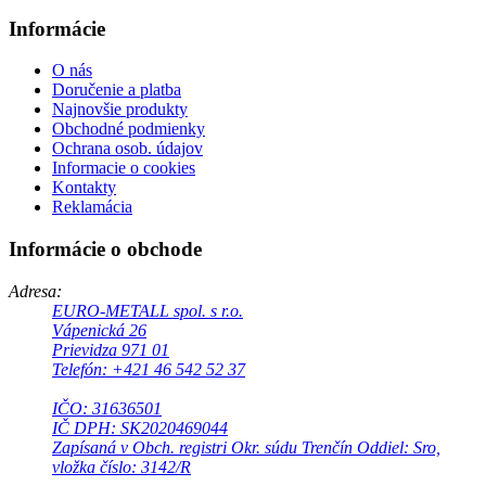
Informácie
O nás
Doručenie a platba
Najnovšie produkty
Obchodné podmienky
Ochrana osob. údajov
Informacie o cookies
Kontakty
Reklamácia
Informácie o obchode
Adresa:
EURO-METALL spol. s r.o.
Vápenická 26
Prievidza 971 01
Telefón: +421 46 542 52 37
IČO: 31636501
IČ DPH: SK2020469044
Zapísaná v Obch. registri Okr. súdu Trenčín Oddiel: Sro,
vložka číslo: 3142/R