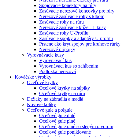
Spojovacie konektory na rúry
Zasúvacie nerezové koncovky pre rúry
Nerezové zasúvacie rohy s kĺbom
Zasúvacie rohy na rúru
Nerezové zasúvacie kríže - T kusy
Zasúvacie rohy U-Profilu
Zasúvacie spojky a adaptéry U profilu
Prstene ako kryt spojov pre kruhové rúrky
Nerezové prípojky
Vyrovnávacie kusy
Vyrovnávací kus
Vyrovnávací kus so zahĺbením
Podložka nerezová
Kováčske výrobky
Oceľové krytky
Oceľové krytky na stĺpiky
Oceľové krytky na rúru
Držiaky na zábradlia a madlá
Kovové kolíky
Oceľové gule a polgule
Oceľové gule duté
Oceľové gule plné
Oceľové gule plné so slepým otvorom
Oceľové gule poniklované