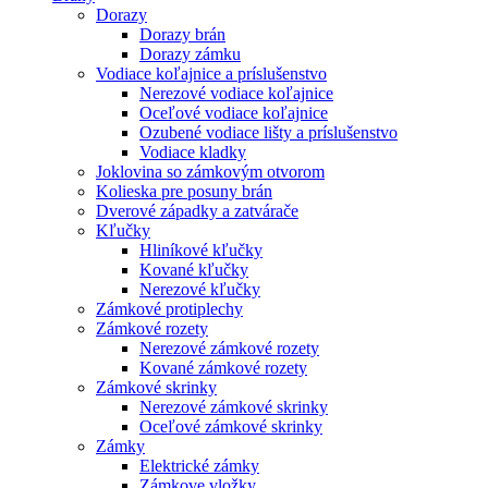
Dorazy
Dorazy brán
Dorazy zámku
Vodiace koľajnice a príslušenstvo
Nerezové vodiace koľajnice
Oceľové vodiace koľajnice
Ozubené vodiace lišty a príslušenstvo
Vodiace kladky
Joklovina so zámkovým otvorom
Kolieska pre posuny brán
Dverové západky a zatvárače
Kľučky
Hliníkové kľučky
Kované kľučky
Nerezové kľučky
Zámkové protiplechy
Zámkové rozety
Nerezové zámkové rozety
Kované zámkové rozety
Zámkové skrinky
Nerezové zámkové skrinky
Oceľové zámkové skrinky
Zámky
Elektrické zámky
Zámkove vložky