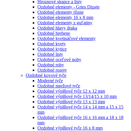
Hroznové strapce a listy
Ozdobné elementy - Gries Dizajn
Ozdobné elementy rôzne
Ozdobné elementy 16 x 8 mm
Ozdobné elementy z guľatiny
Ozdobné hlavy draka
Ozdobné hrebene
Ozdobné kvetináčové elementy
Ozdobné kvety
Ozdobné kytice
Ozdobné listy
Ozdobné oceľové nohy
Ozdobné rohy
Ozdobné rozety
Ozdobné kovové tyče
Moderné tyče
Ozdobné mrežové tyče
Ozdobné výplňové tyče 12 x 12 mm
Ozdobné výplňové tyče 13/14/15 x 10 mm
Ozdobné výplňové tyče 13 x 13 mm
Ozdobné výplňové tyče 14 x 14 mm a 15 x 15
mm
Ozdobné výplňové tyče 16 x 16 mm a 18 x 18
mm
Ozdobné výplňové tyče 16 x 8 mm