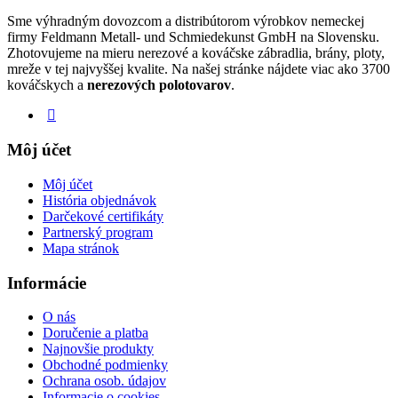
Sme výhradným dovozcom a distribútorom výrobkov nemeckej
firmy Feldmann Metall- und Schmiedekunst GmbH na Slovensku.
Zhotovujeme na mieru nerezové a kováčske zábradlia, brány, ploty,
mreže v tej najvyššej kvalite. Na našej stránke nájdete viac ako 3700
kováčskych a
nerezových polotovarov
.
Môj účet
Môj účet
História objednávok
Darčekové certifikáty
Partnerský program
Mapa stránok
Informácie
O nás
Doručenie a platba
Najnovšie produkty
Obchodné podmienky
Ochrana osob. údajov
Informacie o cookies