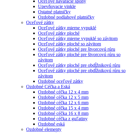
Oceľové naváracie spony
Upevňovacie vinkle
Ostatné platničky
Ozdobné podlahové platničky
Oceľové zátky
Oceľové zátky mierne vypuklé
Oceľové zátky ploché
Oceľové zátky mierne vypuklé so závitom
Oceľové zátky ploché so závitom
Oceľové zátky ploché pre štvorcovú rúru
Oceľové zátky ploché pre štvorcovú rúru so
závitom
Oceľové zátky ploché pre obdĺžnikovú rúru
Oceľové zátky ploché pre obdĺžnikovú rúru so
závitom
Ozdobné oceľové zátky
Ozdobné Céčka a Eská
Ozdobné céčka 12 x 4 mm
Ozdobné céčka 12 x 5 mm
Ozdobné céčka 12 x 6 mm
Ozdobné céčka 15 x 4 mm
Ozdobné céčka 16 x 8 mm
Ozdobné céčka z guľatiny
Ozdobné eská
Ozdobné elementy