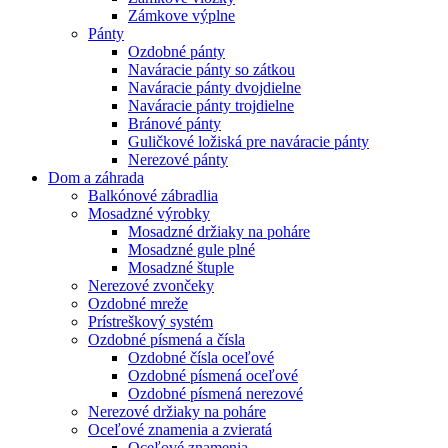
Zámkove výplne
Pánty
Ozdobné pánty
Naváracie pánty so zátkou
Naváracie pánty dvojdielne
Naváracie pánty trojdielne
Bránové pánty
Guličkové ložiská pre naváracie pánty
Nerezové pánty
Dom a záhrada
Balkónové zábradlia
Mosadzné výrobky
Mosadzné držiaky na poháre
Mosadzné gule plné
Mosadzné štuple
Nerezové zvončeky
Ozdobné mreže
Prístreškový systém
Ozdobné písmená a čísla
Ozdobné čísla oceľové
Ozdobné písmená oceľové
Ozdobné písmená nerezové
Nerezové držiaky na poháre
Oceľové znamenia a zvieratá
Oceľové znamenia