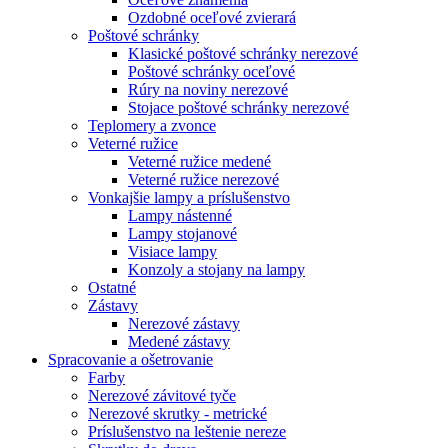
Ozdobné oceľové zvierará
Poštové schránky
Klasické poštové schránky nerezové
Poštové schránky oceľové
Rúry na noviny nerezové
Stojace poštové schránky nerezové
Teplomery a zvonce
Veterné ružice
Veterné ružice medené
Veterné ružice nerezové
Vonkajšie lampy a príslušenstvo
Lampy nástenné
Lampy stojanové
Visiace lampy
Konzoly a stojany na lampy
Ostatné
Zástavy
Nerezové zástavy
Medené zástavy
Spracovanie a ošetrovanie
Farby
Nerezové závitové tyče
Nerezové skrutky - metrické
Príslušenstvo na leštenie nereze