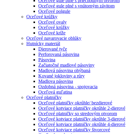
Oceľové gule plné s priechodným otvorom
Oceľové gule plné s vnútorným závitom
Oceľové polgule
Oceľové krúžky
Oceľové ovaly
Oceľové krúžky
Oceľové kríže
Oceľové navarovacie oblúky
Hutnícky materiál
Dierované tyče
Perforovaná pásovina
Pásovina
Začiatočné madlové pásoviny
Madlová pásovina ohýbaná
Kované jokloviny a rúry
Madlova pásovina
Ozdobná pásovina - spojovacia
Oceľová guľatina
Oceľové platničky
Oceľové platničky okrúhle/ bezdierové
Oceľové kotviace platničky okrúhle 2-dierové
Oceľové platničky so stredovým otvorom
Oceľové kotviace platničky okrúhle 3-dierové
Oceľové kotviace platničky okrúhle 4-dierové
Oceľové kotviace platničky štvorcové