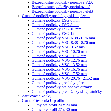
Bezpečnostné podložky nerezové V2A
Bezpečnostné podložky pozinkované
Bezpečnostné podložky nerezový efekt
Gumené podložky pre úchyty skla a plechu
Gumené podložky ESG 6 mm
Gumené podložky ESG 8 mm
Gumené podložky ESG 10 mm
Gumené podložky ESG 12 mm
Gumené podložky VSG 6.38 - 6.76 mm
Gumené podložky VSG 8.38 - 8.76 mm
Gumené podložky VSG 9.52 mm
Gumené podložky VSG 10.76 mm
Gumené podložky VSG 11.52 mm
Gumené podložky VSG 12.76 mm
Gumené podložky VSG 13.52 mm
Gumené podložky VSG 16.76 mm
Gumené podložky VSG 17.52 mm
Gumené podložky VSG 20.76 - 21.52 mm
Gumené podložky pre úchyt plechu
Gumené podložky pre bodové držiaky
Gumené podložky pre držiaky skla/platničky
Zaisťovacie kolíky
Gumené tesnenia U profilu
Gumy pre profil 24 x 24 mm
Gumy pre profil 27 x 30 mm