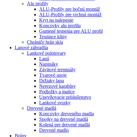
Alu profily
ALU-Profily pre bočnú montáž
ALU-Profily pre vrchnú montáž
Kryt na nalepenie
Koncovky alu profilu
Gumené tesnenia pre ALU profil
Tesniace kliny
Chrániče hrán skla
Lanové zábradlia
Lankové polotovary
Laná
Napináky
Závitové terminály
Tvarové spoje
Držiaky lana
Nerezové karabíny
Podložky a matice
Upevňovacie príslušenstvo
Lankové svorky
Drevené madlá
Koncovky dreveného madla
Spojky na drevené madlá
Kolená pre drevené madlá
Drevené madlo
Brány