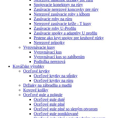
Spojovacie konektory na rúry
Zasúvacie nerezové koncovky pre rúry
Nerezové zasúvacie rohy s kĺbom
Zasúvacie rohy na rúru
Nerezové zasúvacie kríže - T kusy
Zasúvacie rohy U-Profilu
Zasúvacie spojky a adaptéry U profilu
Prstene ako kryt spojov pre kruhové rúrky
Nerezové prípojky
Vyrovnávacie kusy
Vyrovnávací kus
Vyrovnávací kus so zahĺbením
Podložka nerezová
Kováčske výrobky
Oceľové krytky
Oceľové krytky na stĺpiky
Oceľové krytky na rúru
Držiaky na zábradlia a madlá
Kovové kolíky
Oceľové gule a polgule
Oceľové gule duté
Oceľové gule plné
Oceľové gule plné so slepým otvorom
Oceľové gule poniklované