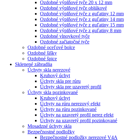
Ozdobné výplňové tyče 20 x 12 mm
Ozdobné výplňové tyče oblúkové
Ozdobné výplňové tyče z guľatiny 12 mm
Ozdobné výplňové tyče z guľatiny 14 mm
Ozdobné výplňové tyče z guľatiny 15 mm
Ozdobné výplňové tyče z guľatiny 8 mm
Ozdobné vlnovkové tyče
Ozdobné začiatočné tyče
Ozdobné oceľové bolce
Ozdobné šišky
Ozdobné špice
Sklenené zábradlia
Úchyty skla nerezové
Kruhový úchyt
Úchyty skla pre rúru
Úchyty skla pre uzavretý profil
Úchyty skla pozinkované
Kruhový úchyt
Úchyty na rúru nerezový efekt
Úchyty na rúru pozinkované
Úchyty na uzavretý profil nerez efekt
Úchyty na uzavretý profil pozinkované
Mosadzné úchyty skla
Bezpečnostné podložky
Bezpečnostné podložky nerezové V4A