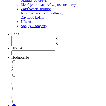
Skrutky do dreva
Slepé jednomatkové zapustené hlavy
Zaisťovacie skrutky
Nerezové matice a podložky
Závitové kolíky
Nástroje
Spojky - adaptéry
Cena
€ -
€
Hľadať
Hodnotenie
5
0
4
0
3
0