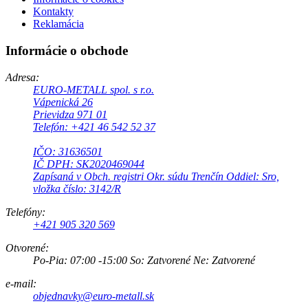
Kontakty
Reklamácia
Informácie o obchode
Adresa:
EURO-METALL spol. s r.o.
Vápenická 26
Prievidza 971 01
Telefón: +421 46 542 52 37
IČO: 31636501
IČ DPH: SK2020469044
Zapísaná v Obch. registri Okr. súdu Trenčín Oddiel: Sro,
vložka číslo: 3142/R
Telefóny:
+421 905 320 569
Otvorené:
Po-Pia: 07:00 -15:00 So: Zatvorené Ne: Zatvorené
e-mail:
objednavky@euro-metall.sk