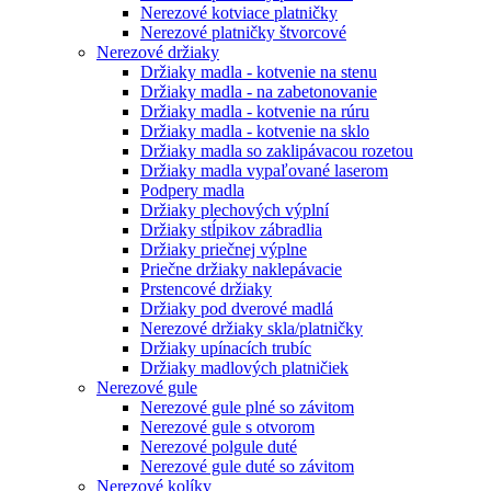
Nerezové kotviace platničky
Nerezové platničky štvorcové
Nerezové držiaky
Držiaky madla - kotvenie na stenu
Držiaky madla - na zabetonovanie
Držiaky madla - kotvenie na rúru
Držiaky madla - kotvenie na sklo
Držiaky madla so zaklipávacou rozetou
Držiaky madla vypaľované laserom
Podpery madla
Držiaky plechových výplní
Držiaky stĺpikov zábradlia
Držiaky priečnej výplne
Priečne držiaky naklepávacie
Prstencové držiaky
Držiaky pod dverové madlá
Nerezové držiaky skla/platničky
Držiaky upínacích trubíc
Držiaky madlových platničiek
Nerezové gule
Nerezové gule plné so závitom
Nerezové gule s otvorom
Nerezové polgule duté
Nerezové gule duté so závitom
Nerezové kolíky