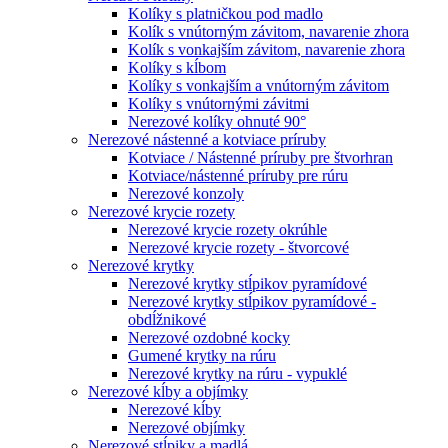
Kolíky s platničkou pod madlo
Kolík s vnútorným závitom, navarenie zhora
Kolík s vonkajším závitom, navarenie zhora
Kolíky s kĺbom
Kolíky s vonkajším a vnútorným závitom
Kolíky s vnútornými závitmi
Nerezové kolíky ohnuté 90°
Nerezové nástenné a kotviace príruby
Kotviace / Nástenné príruby pre štvorhran
Kotviace/nástenné príruby pre rúru
Nerezové konzoly
Nerezové krycie rozety
Nerezové krycie rozety okrúhle
Nerezové krycie rozety - štvorcové
Nerezové krytky
Nerezové krytky stĺpikov pyramídové
Nerezové krytky stĺpikov pyramídové -
obdĺžnikové
Nerezové ozdobné kocky
Gumené krytky na rúru
Nerezové krytky na rúru - vypuklé
Nerezové kĺby a objímky
Nerezové kĺby
Nerezové objímky
Nerezové stĺpiky a madlá