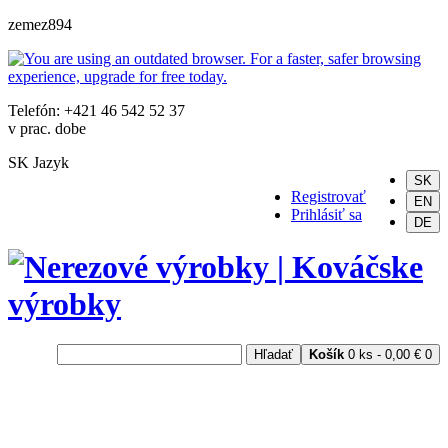
zemez894
Telefón: +421 46 542 52 37
v prac. dobe
SK
Jazyk
SK
Registrovať
EN
Prihlásiť sa
DE
Hľadať
Košík
0 ks - 0,00 €
0