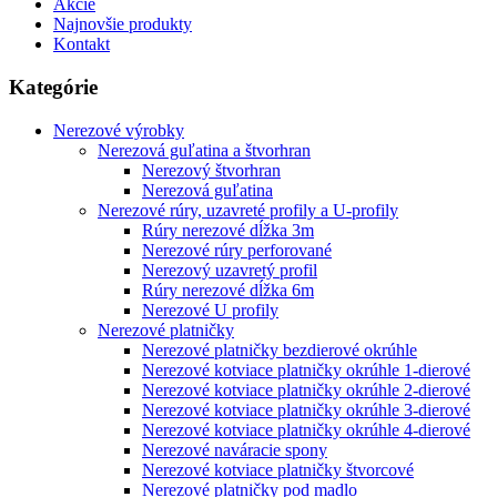
Akcie
Najnovšie produkty
Kontakt
Kategórie
Nerezové výrobky
Nerezová guľatina a štvorhran
Nerezový štvorhran
Nerezová guľatina
Nerezové rúry, uzavreté profily a U-profily
Rúry nerezové dĺžka 3m
Nerezové rúry perforované
Nerezový uzavretý profil
Rúry nerezové dĺžka 6m
Nerezové U profily
Nerezové platničky
Nerezové platničky bezdierové okrúhle
Nerezové kotviace platničky okrúhle 1-dierové
Nerezové kotviace platničky okrúhle 2-dierové
Nerezové kotviace platničky okrúhle 3-dierové
Nerezové kotviace platničky okrúhle 4-dierové
Nerezové naváracie spony
Nerezové kotviace platničky štvorcové
Nerezové platničky pod madlo