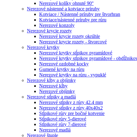
Nerezové kolíky ohnuté 90°
Nerezové nástenné a kotviace príruby
Kotviace / Nástenné príruby pre štvorhran
Kotviace/nástenné príruby pre rúru
Nerezové konzoly
Nerezové krycie rozety
Nerezové krycie rozety okrúhle
Nerezové krycie rozety - štvorcové
Nerezové krytky
Nerezové krytky stĺpikov pyramídové
Nerezové krytky stĺpikov pyramídové - obdĺžniko
Nerezové ozdobné kocky
Gumené krytky na rúru
Nerezové krytky na rúru - vypuklé
Nerezové kĺby a objímky
Nerezové kĺby
Nerezové objímky
Nerezové stĺpiky a madlá
Nerezové stĺpiky z rúry 42.4 mm
Nerezové stĺpiky z rúry 40x40x2
Stĺpikové rúry pre bočné kotvenie
Stĺpikové rúry 5-dierové
Stĺpikové rúry 7-dierové
Nerezové madlá
Nerezové štuple