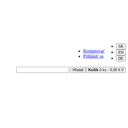
SK
Registrovať
EN
Prihlásiť sa
DE
Hľadať
Košík
0 ks - 0,00 €
0