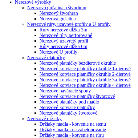
Nerezové výrobky
Nerezová guľatina a štvorhran
Nerezový štvorhran
Nerezová guľatina
Nerezové rúry, uzavreté profily a U-profily
Rúry nerezové dĺžka 3m
Nerezové rúry perforované
Nerezový uzavretý profil
Rúry nerezové dĺžka 6m
Nerezové U profily
Nerezové platničky
Nerezové platničky bezdierové okrúhle
Nerezové kotviace platničky okrúhle 1-dierové
Nerezové kotviace platničky okrúhle 2-dierové
Nerezové kotviace platničky okrúhle 3-dierové
Nerezové kotviace platničky okrúhle 4-dierové
Nerezové naváracie spony
Nerezové kotviace platničky štvorcové
Nerezové platničky pod madlo
Nerezové kotviace platničky
Nerezové platničky štvorcové
Nerezové držiaky
Držiaky madla - kotvenie na stenu
Držiaky madla - na zabetonovanie
Držiaky madla - kotvenie na rúru