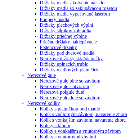
Držiaky madla - kotvenie na sklo
Držiaky madla so zaklipávacou rozetou
Držiaky madla vypaľované laserom
Podpery madla
Držiaky plechových výplní
Držiaky stĺpikov zábradlia
Držiaky priečnej výplne
Priečne držiaky naklepávacie
Prstencové držiaky
Držiaky pod dverové madlá
Nerezové držiaky skla/platničky
Držiaky upínacích trubíc
Držiaky madlových platničiek
Nerezové gule
Nerezové gule plné so závitom
Nerezové gule s otvorom
Nerezové polgule duté
Nerezové gule duté so závitom
Nerezové kolíky
Kolíky s platničkou pod madlo
Kolík s vnútorným závitom, navarenie zhora
Kolík s vonkajším závitom, navarenie zhora
Kolíky s kĺbom
Kolíky s vonkajším a vnútorným závitom
Kolíky s vnútornými závitmi