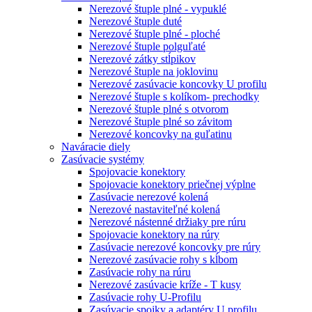
Nerezové štuple plné - vypuklé
Nerezové štuple duté
Nerezové štuple plné - ploché
Nerezové štuple polguľaté
Nerezové zátky stĺpikov
Nerezové štuple na joklovinu
Nerezové zasúvacie koncovky U profilu
Nerezové štuple s kolíkom- prechodky
Nerezové štuple plné s otvorom
Nerezové štuple plné so závitom
Nerezové koncovky na guľatinu
Naváracie diely
Zasúvacie systémy
Spojovacie konektory
Spojovacie konektory priečnej výplne
Zasúvacie nerezové kolená
Nerezové nastaviteľné kolená
Nerezové nástenné držiaky pre rúru
Spojovacie konektory na rúry
Zasúvacie nerezové koncovky pre rúry
Nerezové zasúvacie rohy s kĺbom
Zasúvacie rohy na rúru
Nerezové zasúvacie kríže - T kusy
Zasúvacie rohy U-Profilu
Zasúvacie spojky a adaptéry U profilu